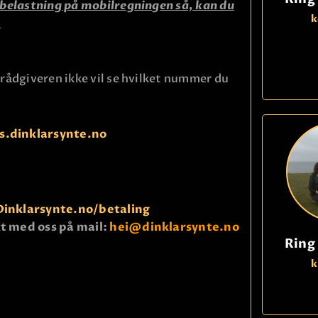
r belastning på mobilregningen så, kan du
k
.
 rådgiveren ikke vil se hvilket nummer du
s.dinklarsynte.no
Dinklarsynte.no/betaling
kt med oss på mail:
hei@dinklarsynte.no
Ring
k