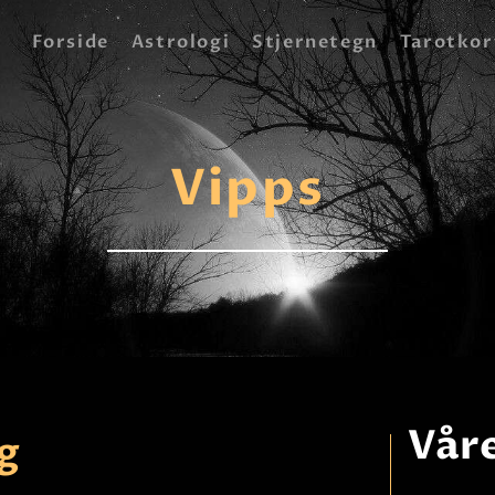
FORSIDE
Forside
Astrologi
Stjernetegn
Tarotkor
ASTROLOGI
STJERNETEGN
Vipps
TAROTKORT
KLARSYNTE
BLOGG
BETALING
VIPPS
Våre
g
JOBBE SOM