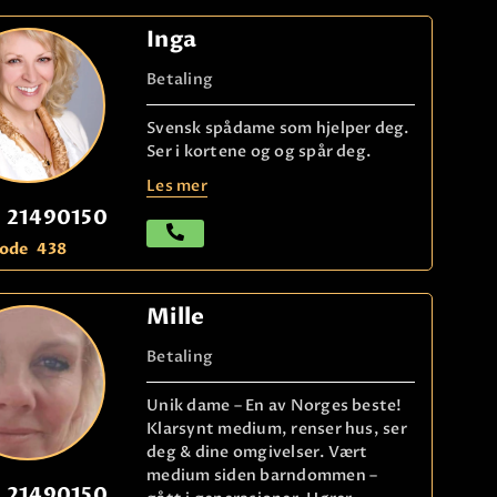
Inga
Betaling
Svensk spådame som hjelper deg.
Ser i kortene og og spår deg.
Les mer
21490150
ode
438
Mille
Betaling
Unik dame – En av Norges beste!
Klarsynt medium, renser hus, ser
deg & dine omgivelser. Vært
medium siden barndommen –
21490150