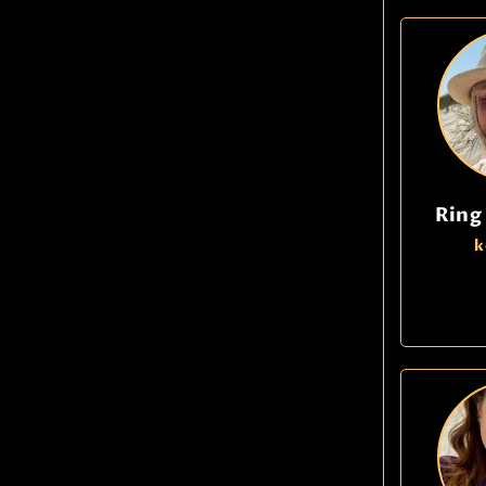
Ring
k