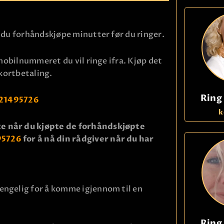
KLARSYNT
FAQ
 du forhåndskjøpe minutter før du ringer.
KONTAKT OSS
mobilnummeret du vil ringe ifra. Kjøp det
 kortbetaling.
Ring
21495726
k
e når du kjøpte de forhåndskjøpte
95726
for å nå din rådgiver når du har
ngelig for å komme igjennom til en
Ring