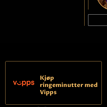
Ring
k
Kjøp
ringeminutter med
Vipps
Ring
k