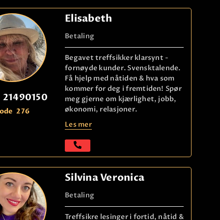
Elisabeth
Betaling
Begavet treffsikker klarsynt -
fornøyde kunder. Svensktalende.
Få hjelp med nåtiden & hva som
kommer for deg i fremtiden! Spør
21490150
meg gjerne om kjærlighet, jobb,
økonomi, relasjoner.
ode
276
Les mer
Silvina Veronica
Betaling
Treffsikre lesinger i fortid, nåtid &