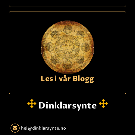
kode
533
Sara
Betaling
Populær klarsynt fra Sverige! Over 25 års erfaring.
Sterke krefter og har dyp kontakt til guider og
den andre siden. Ser for deg.
Les mer
Les i vår Blogg
Dinklarsynte
hei@dinklarsynte.no
Ring
21490150