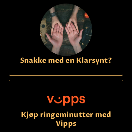
Anette C
Betaling
Over 30 års erfaring med Tarot! Jeg ser inn i
fremtiden og kan lese energiene som avslører
intensjoner, følelser og tanker mennesker rundt
deg har. Svensk klarsynt.
Les mer
Snakke med en Klarsynt?
Kjøp ringeminutter med
Vipps
Ring
21490150