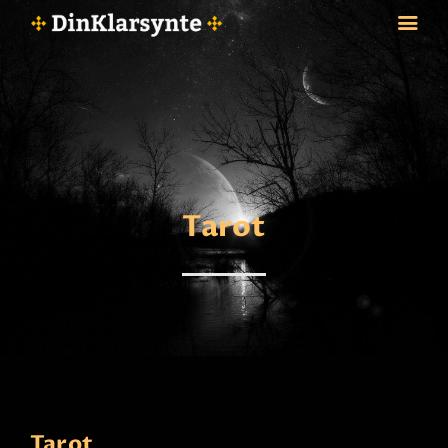
FORSIDE
ASTROLOGI
STJERNETEGN
Tarot
TAROTKORT
KLARSYNTE
BLOGG
BETALING
VIPPS
JOBBE SOM KLARSYNT
FAQ
KONTAKT OSS
Tarot