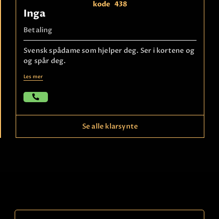
kode
438
Inga
Betaling
Svensk spådame som hjelper deg. Ser i kortene og
og spår deg.
Les mer
Se alle klarsynte
Ring
21490150
kode
790