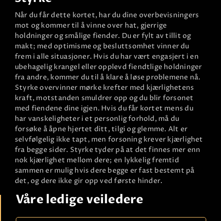
Når du får dette kortet, har du dine overbevisningers
mot og kommer til å vinne over hat, gjerrige
holdninger og smålige fiender. Du er fylt av tillit og
makt; med optimisme og besluttsomhet vinner du
frem i alle situasjoner. Hvis du har vært engasjert i en
ubehagelig krangel eller opplevd fiendtlige holdninger
fra andre, kommer du til å klare å løse problemene nå.
Styrke overvinner mørke krefter med kjærlighetens
kraft, motstanden smuldrer opp og du blir forsonet
med fiendene dine igjen. Hvis du får kortet mens du
har vanskeligheter i et personlig forhold, må du
forsøke å åpne hjertet ditt, tilgi og glemme. Alt er
selvfølgelig ikke tapt, men forsoning krever kjærlighet
fra begge sider. Styrke tyder på at det finnes mer enn
nok kjærlighet mellom dere; en lykkelig fremtid
sammen er mulig hvis dere begge er fast bestemt på
det, og dere ikke gir opp ved første hinder.
Våre ledige veiledere