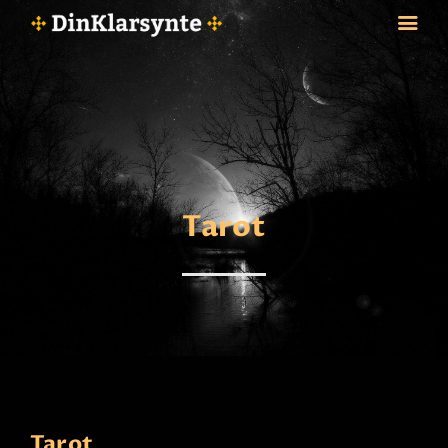
FORSIDE
ASTROLOGI
STJERNETEGN
Tarot
TAROTKORT
KLARSYNTE
BLOGG
BETALING
VIPPS
JOBBE SOM KLARSYNT
FAQ
KONTAKT OSS
Tarot