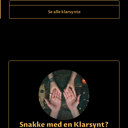
Se alle klarsynte
Ring
21490150
kode
824
Anne
Betaling
Anbefalt - utrolig nøyaktig og raske svar! Kjent
og etterspurt i Sverige & Norge - mange fornøyde
og faste kunder. Født medial - Reikimester i 20 år.
Svensktalende.
Les mer
Snakke med en Klarsynt?