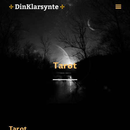
FORSIDE
ASTROLOGI
STJERNETEGN
Tarot
TAROTKORT
KLARSYNTE
BLOGG
BETALING
VIPPS
JOBBE SOM KLARSYNT
FAQ
KONTAKT OSS
Tarot