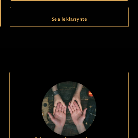
Se alle klarsynte
Ring
21490150
kode
846
Louise
Betaling
Ser med tarotkort & pendel om du vil. Jeg er åpen,
tar lett inn energier på deg og de rundt deg. Kan
hjelpe deg å se veien din for deg - sier det jeg ser!
Les mer