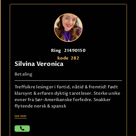
Ring
21490150
kode
282
Silvina Veronica
Betaling
Treffsikre lesinger i fortid, nåtid & fremtid! Født
klarsynt & erfaren dyktig tarotleser. Sterke unike
evner fra Sør-Amerikanske forfedre. Snakker
flytende norsk & spansk
Les mer