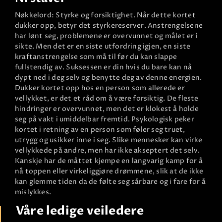
Nøkkelord: Styrke og forsiktighet. Når dette kortet
dukker opp, betyr det styrkereserver. Anstrengelsene
har lønt seg, problemene er overvunnet og målet er i
sikte. Men det er en siste utfordring igjen, en siste
kraftanstrengelse som må til før du kan slappe
fullstendig av. Suksessen er din hvis du bare kan nå
dypt ned i deg selv og benytte deg av denne energien.
Dukker kortet opp hos en person som allerede er
vellykket, er det et råd om å være forsiktig. De fleste
hindringer er overvunnet, men det er klokest å holde
seg på vakt i umiddelbar fremtid. Psykologisk peker
kortet i retning av en person som føler seg truet,
utrygg og usikker inne i seg. Slike mennesker kan virke
vellykkede på andre, men har ikke akseptert det selv.
Kanskje har de måttet kjempe en langvarig kamp for å
nå toppen eller virkeliggjøre drømmene, slik at de ikke
kan glemme tiden da de følte seg sårbare og i fare for å
mislykkes.
Våre ledige veiledere