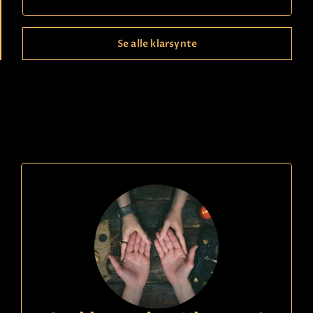
Se alle klarsynte
Ring
21490150
kode
664
Charlotte
Betaling
Bruker ingen hjelpemidler - ser tydelig deg og din
situasjon. Meget erfaren klok dame - fornøyde
kunder!
Les mer