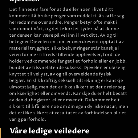
Det finnes en fare for at du eller noen i livet ditt
kommer til å bruke penger som middel til å skaffe seg
herredømme over andre. Penger betyr ofte makt i
samfunnet vårt, og dette kortet tyder på at denne
tendensen kan være på vei inn i livet ditt. Av og til
betegner Djevelen en som er overdrevent opptatt av
materiell trygghet, slike bekymringer står kanskje i
veien for mer tilfredsstillende opplevelser, fordi de
holder vedkommende fanget i et forhold eller en jobb,
bundet av tilsynelatende suksess. Djevelen er uløselig
knyttet til vellyst, av og til overveldende fysisk
begjær. En slik kraftig, seksuell tiltrekning er kanskje
uimotståelig, men det er ikke sikkert at det dreier seg
om kjærlighet eller omvendt. Kanskje du er helt besatt
av den du begjærer, eller omvendt. Du kommer helt
sikkert til å få lære noe om din egen dyriske natur; men
det er ikke sikkert at resultatet av forbindelsen blir et
varig parforhold.
Våre ledige veiledere