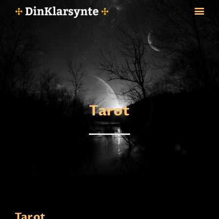
FORSIDE
ASTROLOGI
STJERNETEGN
Tarot
TAROTKORT
KLARSYNTE
BLOGG
BETALING
VIPPS
JOBBE SOM KLARSYNT
FAQ
KONTAKT OSS
Tarot