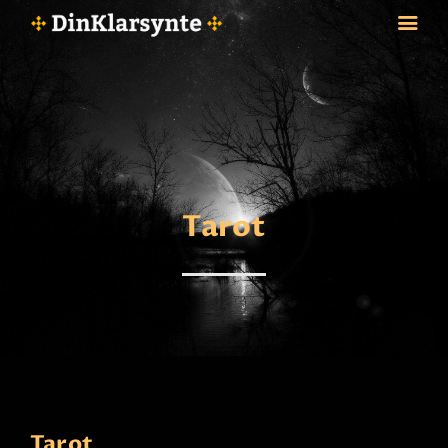
FORSIDE
ASTROLOGI
STJERNETEGN
Tarot
TAROTKORT
KLARSYNTE
BLOGG
BETALING
VIPPS
JOBBE SOM KLARSYNT
FAQ
KONTAKT OSS
Tarot