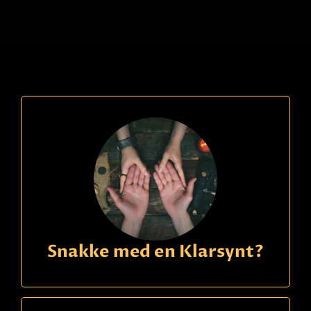
Ring
21490150
kode
790
Anette C
Betaling
Over 30 års erfaring med Tarot! Jeg ser inn i
fremtiden og kan lese energiene som avslører
intensjoner, følelser og tanker mennesker rundt
deg har. Svensk klarsynt.
Les mer
Snakke med en Klarsynt?