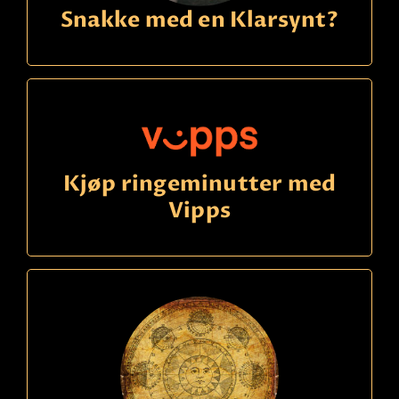
Snakke med en Klarsynt?
Les mer
Kjøp ringeminutter med
Vipps
Ring
21490150
kode
438
Inga
Betaling
Svensk spådame som hjelper deg. Ser i kortene og
og spår deg.