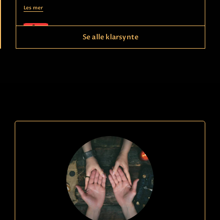
Les mer
Se alle klarsynte
Ring
21490150
kode
608
Ina
Betaling
Erfaren Klarsynt. Seriøs - Ser relasjoner og dine
muligheter. Tilbyr også Twinflame/Soulmate
rådgivning.