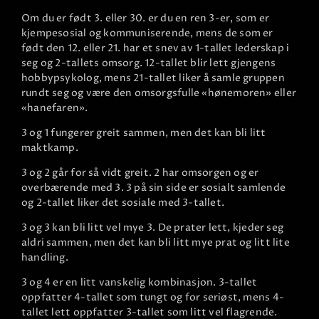
Om du er født 3. eller 30. er du en ren 3-er, som er
kjempesosial og kommuniserende, mens de som er
født den 12. eller 21. har et snev av 1-tallet lederskap i
seg og 2-tallets omsorg. 12-tallet blir lett gjengens
hobbypsykolog, mens 21-tallet liker å samle gruppen
rundt seg og være den omsorgsfulle «hønemoren» eller
«hanefaren».
3 og 1 fungerer greit sammen, men det kan bli litt
maktkamp.
3 og 2 går for så vidt greit. 2 har omsorgen og er
overbærende med 3. 3 på sin side er sosialt samlende
og 2-tallet liker det sosiale med 3-tallet.
3 og 3 kan bli litt vel mye 3. De prater lett, kjeder seg
aldri sammen, men det kan bli litt mye prat og litt lite
handling.
3 og 4 er en litt vanskelig kombinasjon. 3-tallet
oppfatter 4-tallet som tungt og for seriøst, mens 4-
tallet lett oppfatter 3-tallet som litt vel flagrende.