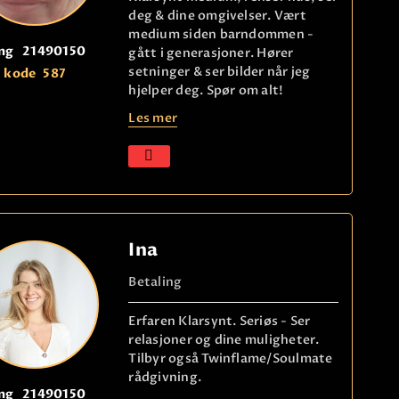
deg & dine omgivelser. Vært
medium siden barndommen -
ng
21490150
gått i generasjoner. Hører
setninger & ser bilder når jeg
kode
587
hjelper deg. Spør om alt!
Les mer
Ina
Betaling
Erfaren Klarsynt. Seriøs - Ser
relasjoner og dine muligheter.
Tilbyr også Twinflame/Soulmate
rådgivning.
ng
21490150