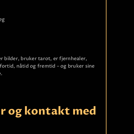
eg
Ri
er bilder, bruker tarot, er fjernhealer,
ortid, nåtid og fremtid – og bruker sine
e.
r og kontakt med
Ri