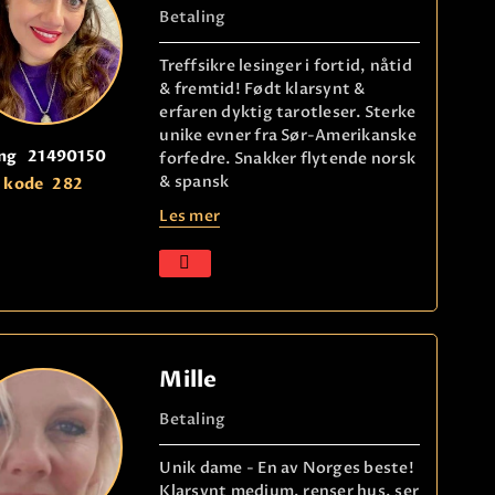
Betaling
Treffsikre lesinger i fortid, nåtid
& fremtid! Født klarsynt &
erfaren dyktig tarotleser. Sterke
unike evner fra Sør-Amerikanske
ng
21490150
forfedre. Snakker flytende norsk
& spansk
kode
282
Les mer
Mille
Betaling
Unik dame - En av Norges beste!
Klarsynt medium, renser hus, ser