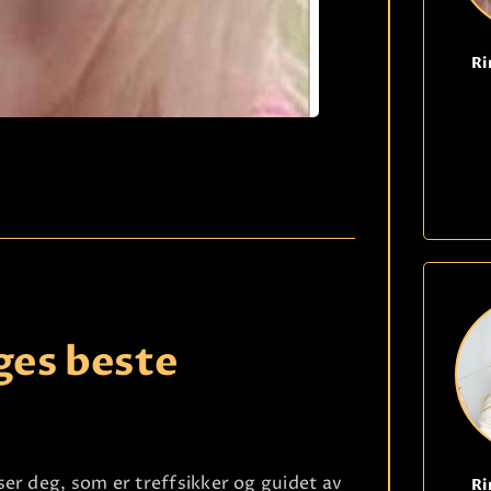
Ri
ges beste
er deg, som er treffsikker og guidet av
Ri