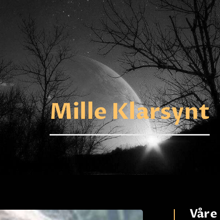
FORSIDE
ASTROLOGI
STJERNETEGN
TAROTKORT
Mille Klarsynt
KLARSYNTE
BLOGG
BETALING
VIPPS
JOBBE SOM
Våre 