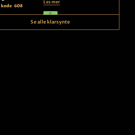
Les mer
kode
608
Se alle klarsynte
Inga
Betaling
Svensk spådame som hjelper
deg. Ser i kortene og og spår
deg.
Les mer
ng
21490150
kode
438