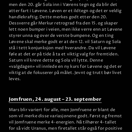
men den 20. går Sola inn i Værens tegn og da blir det
atter fart i Løvene. Løven er et ildtegn og det er veldig
handlekraftig. Dette merkes godt etter den 20.
Dessverre går Merkur retrograd fra den 15. og skaper
lett noen bumper i veien, men ikke verre enn at Løvene
styrer unna og over de verste bumpene. Og en ting
Løvene skal merke godt er at den 12. vil Saturn og Sola
stå i tett konjunksjon med hverandre. Da vil Løvene
føle at det er på tide å ta et viktig valg for fremtiden.
Saturn vil kreve dette og Sola vil lytte. Denne
«valgdagen» vil innlede en ny kurs for Løvene og det er
viktig at de fokuserer på målet. Jevnt og trutt bør livet
leves.
Jomfruen, 24. august – 23. september
Mars blir variert for alle, men Jomfruene er blant de
som vil merke disse variasjonene godt. Først og fremst
vil Jomfruene merke 4-energien. Nå tilhører 4-tallet
for så vidt Uranus, men firetallet står også for positive