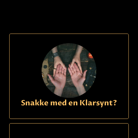
Ring
21490150
kode
276
Elisabeth
Betaling
Begavet treffsikker klarsynt -fornøyde kunder.
Svensktalende. Få hjelp med nåtiden & hva som
kommer for deg i fremtiden! Spør meg gjerne om
kjærlighet, jobb, økonomi, relasjoner.
Les mer
Snakke med en Klarsynt?