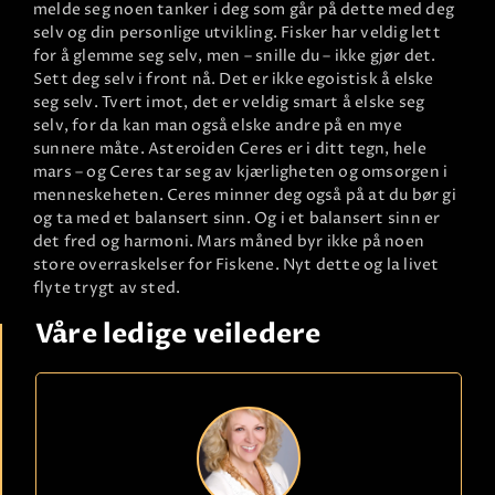
melde seg noen tanker i deg som går på dette med deg
selv og din personlige utvikling. Fisker har veldig lett
for å glemme seg selv, men – snille du – ikke gjør det.
Sett deg selv i front nå. Det er ikke egoistisk å elske
seg selv. Tvert imot, det er veldig smart å elske seg
selv, for da kan man også elske andre på en mye
sunnere måte. Asteroiden Ceres er i ditt tegn, hele
mars – og Ceres tar seg av kjærligheten og omsorgen i
menneskeheten. Ceres minner deg også på at du bør gi
og ta med et balansert sinn. Og i et balansert sinn er
det fred og harmoni. Mars måned byr ikke på noen
store overraskelser for Fiskene. Nyt dette og la livet
flyte trygt av sted.
Våre ledige veiledere