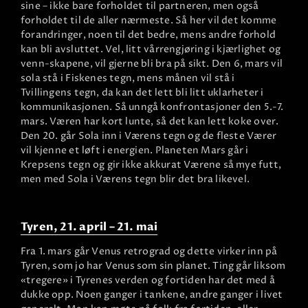
sine – ikke bare forholdet til partneren, men også
forholdet til de aller nærmeste. Så her vil det komme
forandringer, noen til det bedre, mens andre forhold
kan bli avsluttet. Vel, litt vårrengjøring i kjærlighet og
venn-skapene, vil gjerne bli bra på sikt. Den 6, mars vil
sola stå i Fiskenes tegn, mens månen vil stå i
Tvillingens tegn, da kan det lett bli litt uklarheter i
kommunikasjonen. Så unngå konfrontasjoner den 5.-7.
mars. Væren har kort lunte, så det kan lett koke over.
Den 20. går Sola inn i Værens tegn og de fleste Værer
vil kjenne et løft i energien. Planeten Mars går i
Krepsens tegn og gir ikke akkurat Værene så mye futt,
men med Sola i Værens tegn blir det bra likevel.
Tyren, 21. april – 21. mai
Fra 1. mars går Venus retrograd og dette virker inn på
Tyren, som jo har Venus som sin planet. Ting går liksom
«tregere» i Tyrenes verden og fortiden har det med å
dukke opp. Noen ganger i tankene, andre ganger i livet