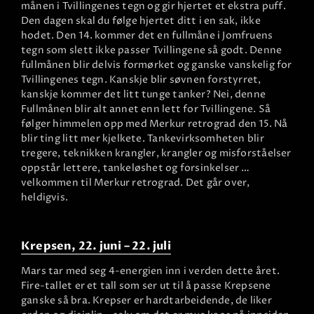
månen i Tvillingenes tegn og gir hjertet et ekstra puff.
Den dagen skal du følge hjertet ditt i en sak, ikke
hodet. Den 14. kommer det en fullmåne i Jomfruens
tegn som slett ikke passer Tvillingene så godt. Denne
fullmånen blir delvis formørket og ganske vanskelig for
Tvillingenes tegn. Kanskje blir søvnen forstyrret,
kanskje kommer det litt tunge tanker? Nei, denne
Fullmånen blir alt annet enn lett for Tvillingene. Så
følger himmelen opp med Merkur retrograd den 15. Nå
blir ting litt mer kjelkete. Tankevirksomheten blir
tregere, teknikken krangler, krangler og misforståelser
oppstår lettere, tankeløshet og forsinkelser …
velkommen til Merkur retrograd. Det går over,
heldigvis.
Krepsen, 22. juni – 22. juli
Mars tar med seg 4-energien inn i verden dette året.
Fire-tallet er et tall som ser ut til å passe Krepsene
ganske så bra. Krepser er hardtarbeidende, de liker