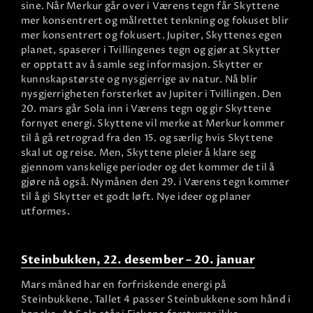
sine. Når Merkur går over i Værens tegn får Skyttene
mer konsentrert og målrettet tenkning og fokuset blir
mer konsentrert og fokusert. Jupiter, Skyttenes egen
planet, spaserer i Tvillingenes tegn og gjør at Skytter
er opptatt av å samle seg informasjon. Skytter er
kunnskapstørste og nysgjerrige av natur. Nå blir
nysgjerrigheten forsterket av Jupiter i Tvillingen. Den
20. mars går Sola inn i Værens tegn og gir Skyttene
fornyet energi. Skyttene vil merke at Merkur kommer
til å gå retrograd fra den 15. og særlig hvis Skyttene
skal ut og reise. Men, Skyttene pleier å klare seg
gjennom vanskelige perioder og det kommer de til å
gjøre nå også. Nymånen den 29. i Værens tegn kommer
til å gi Skytter et godt løft. Nye ideer og planer
utformes.
Steinbukken, 22. desember – 20. januar
Mars måned har en forfriskende energi på
Steinbukkene. Tallet 4 passer Steinbukkene som hånd i