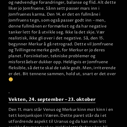
og nødvendige forandringer, balanse og flid. Alt dette
liker jo Jomfruene. Sånn sett passer mars inn i
Jomfruenes karma. Den 14. er det en fullmåne i
Jomfruens tegn, som også passer godt inn – men,
denne fullmånen er formørket og da har negative
tanker lett for å utvikle seg. Ikke la det skje. Vær
realistisk, ikke gli over i det negative. Så, den 15.
begynner Merkur å gå retrograd. Dette vil Jomfruene
og Tvillingene merke godt, for Merkur er jo deres
planet. Forsinkelser, tekniske problemer og
misforståelser dukker opp. Heldigvis er Jomfruene
fleksible, så dette skal de takle godt. Men, irriterende
er det. Bit tennene sammen, hold ut, snart er det over
Vekten, 24. september – 23. oktober
Den 11. mars står Venus og Merkur kinn mot kinn i en
tett konjunksjon i Væren. Dette paret står da i et
utfordrende aspekt til Uranus og da kan man lett