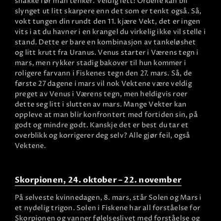
snakke før man tenker. Veldig lett! Ordene kan bli
slynget ut litt skarpere enn det som er tenkt også. Så,
vokt tungen din rundt den 11. kjære Vekt, det er ingen
vits i at du havner i en krangel du virkelig ikke vil stelle i
stand. Dette er bare en kombinasjon av tankeløshet
og litt krutt fra Uranus. Venus starter i Værens tegn i
mars, men rykker stadig bakover til hun kommer i
roligere farvann i Fiskenes tegn den 27. mars. Så, de
første 27 dagene i mars vil nok Vektene være veldig
preget av Venus i Værens tegn, men heldigvis roer
dette seg litt i slutten av mars. Mange Vekter kan
oppleve at man blir konfrontert med fortiden sin, på
godt og mindre godt. Kanskje det er best du tar et
overblikk og korrigerer deg selv? Alle gjør feil, også
Vektene.
Skorpionen, 24. oktober – 22. november
På selveste kvinnedagen, 8. mars, står Solen og Mars i
et nydelig trigon. Solen i Fiskene har all forståelse for
Skorpionen og vanner følelseslivet med forståelse og