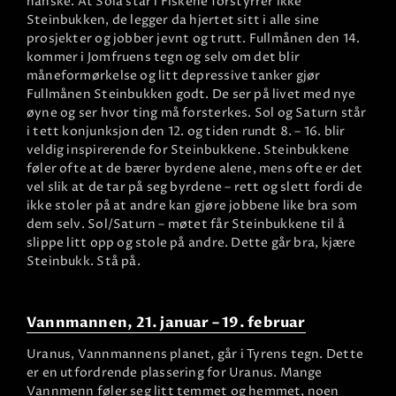
hanske. At Sola står i Fiskene forstyrrer ikke
Steinbukken, de legger da hjertet sitt i alle sine
prosjekter og jobber jevnt og trutt. Fullmånen den 14.
kommer i Jomfruens tegn og selv om det blir
måneformørkelse og litt depressive tanker gjør
Fullmånen Steinbukken godt. De ser på livet med nye
øyne og ser hvor ting må forsterkes. Sol og Saturn står
i tett konjunksjon den 12. og tiden rundt 8. – 16. blir
veldig inspirerende for Steinbukkene. Steinbukkene
føler ofte at de bærer byrdene alene, mens ofte er det
vel slik at de tar på seg byrdene – rett og slett fordi de
ikke stoler på at andre kan gjøre jobbene like bra som
dem selv. Sol/Saturn – møtet får Steinbukkene til å
slippe litt opp og stole på andre. Dette går bra, kjære
Steinbukk. Stå på.
Vannmannen, 21. januar – 19. februar
Uranus, Vannmannens planet, går i Tyrens tegn. Dette
er en utfordrende plassering for Uranus. Mange
Vannmenn føler seg litt temmet og hemmet, noen