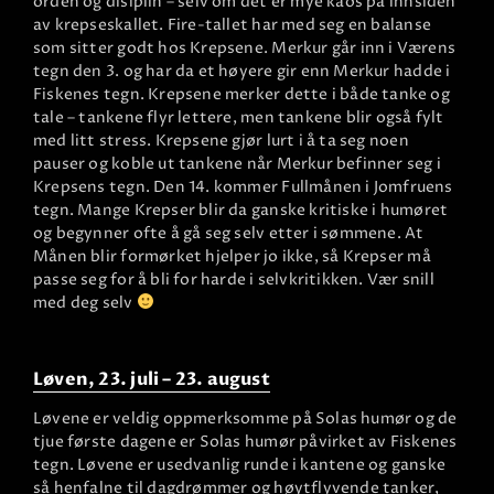
orden og disiplin – selv om det er mye kaos på innsiden
av krepseskallet. Fire-tallet har med seg en balanse
som sitter godt hos Krepsene. Merkur går inn i Værens
tegn den 3. og har da et høyere gir enn Merkur hadde i
Fiskenes tegn. Krepsene merker dette i både tanke og
tale – tankene flyr lettere, men tankene blir også fylt
med litt stress. Krepsene gjør lurt i å ta seg noen
pauser og koble ut tankene når Merkur befinner seg i
Krepsens tegn. Den 14. kommer Fullmånen i Jomfruens
tegn. Mange Krepser blir da ganske kritiske i humøret
og begynner ofte å gå seg selv etter i sømmene. At
Månen blir formørket hjelper jo ikke, så Krepser må
passe seg for å bli for harde i selvkritikken. Vær snill
med deg selv
Løven, 23. juli – 23. august
Løvene er veldig oppmerksomme på Solas humør og de
tjue første dagene er Solas humør påvirket av Fiskenes
tegn. Løvene er usedvanlig runde i kantene og ganske
så henfalne til dagdrømmer og høytflyvende tanker,