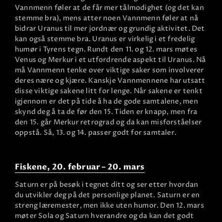
Vannmenn føler at de får mer tålmodighet (og det kan
stemme bra), mens atter noen Vannmenn føler at nå
bidrar Uranus til mer jordnær og grundig aktivitet. Det
kan også stemme bra. Uranus er virkelig i et fredelig
humør i Tyrens tegn. Rundt den 11. og 12. mars møtes
Venus og Merkur i et utfordrende aspekt til Uranus. Nå
må Vannmenn tenke over viktige saker som involverer
deres nære og kjære. Kanskje Vannmennene har utsatt
disse viktige sakene litt for lenge. Når sakene er tenkt
igjennom er det på tide å ha de gode samtalene, men
skynd deg å ta de før den 15. Tiden er knapp, men fra
den 15. går Merkur retrograd og da kan misforståelser
oppstå. Så, 13. og 14. passer godt for samtaler.
Fiskene, 20. februar – 20. mars
Saturn er på besøk i tegnet ditt og ser etter hvordan
du utvikler deg på det personlige planet. Saturn er en
streng læremester, men ikke uten humor. Den 12. mars
møter Sola og Saturn hverandre og da kan det godt