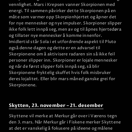
vennlighet. Mars i Krepsen vanner Skorpionen med
energi. Til sammen påvirker dette Skorpionen på en
måte som varmer opp Skorpionhjertet og åpner det
for nye mennesker og nye impulser. Skorpioner slipper
ikke folk lett innpå seg, men av og til åpnes hjertedøra
og tillater nye mennesker å komme innenfor.
Imidlertid står Sola i et utfordrende aspekt til Pluto
også denne dagen og dette er en advarsel til
Skorpionene om å aktivisere radaren sin så ikke feil
personer slipper inn. Skorpioner er lojale mennesker
og når de først slipper folk innpå seg, så blir
Skorpionene fryktelig skuffet hvis folk misbruker
deres lojalitet. Eller blir mars måned ganske grei for
Skorpionene.
Skytten, 23. november – 21. desember
Skyttene vil merke at Merkur går over i Værens tegn
den 3. mars. Når Merkur går i Fiskene merker Skyttene
at det er vanskelig å fokusere på ideene og målene