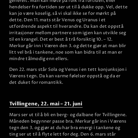
generelt. Man kan møte på folk fra fortiden, eller
hendelser fra fortiden ser ut til å dukke opp. Vel, dette
kan jo være koselig, så vi skal ikke se for mørkt på
dette. Den 11. mats står Venus og Uranus i et
utfordrende aspekt til hverandre. Da kan det oppstå
irritasjoner mellom partnere som igjen kan utvikle seg
til en krangel. Det er best å trå forsiktig 10. – 12.
Merkur går inn i Væren den 3. og dette gjør at man blir
litt vel brå i tankene, noe som kan bidra til at man er
mindre tålmodig enn ellers.
Den 22. mars står Sola og Venus i en tett konjunksjon i
Værens tegn. Da kan varme følelser oppstå og da er
det duket for romantikk.
Tvillingene, 22. mai – 21. juni
Mars ser ut til å bli en berg- og dalbane for Tvillingene.
Måneden begynner passe bra. Merkur går inn i Værens
tegn den 3. og gjør at du har bra energi i tankene og
ting ser ut til å flyte lett for deg. Den 6. mars står