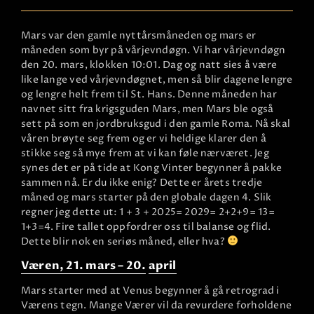
Mars var den gamle nyttårsmåneden og mars er
måneden som byr på vårjevndøgn. Vi har vårjevndøgn
den 20. mars, klokken 10:01. Dag og natt sies å være
like lange ved vårjevndøgnet, men så blir dagene lengre
og lengre helt frem til St. Hans. Denne måneden har
navnet sitt fra krigsguden Mars, men Mars ble også
sett på som en jordbruksgud i den gamle Roma. Nå skal
våren brøyte seg frem og er vi heldige klarer den å
stikke seg så mye frem at vi kan føle nærværet. Jeg
synes det er på tide at Kong Vinter begynner å pakke
sammen nå. Er du ikke enig? Dette er årets tredje
måned og mars starter på den globale dagen 4. Slik
regner jeg dette ut: 1 + 3 + 2025= 2029= 2+2+9= 13=
1+3=4. Fire tallet oppfordrer oss til balanse og flid.
Dette blir nok en seriøs måned, eller hva?
Væren, 21. mars – 20.
april
Mars starter med at Venus begynner å gå retrograd i
Værens tegn. Mange Værer vil da revurdere forholdene