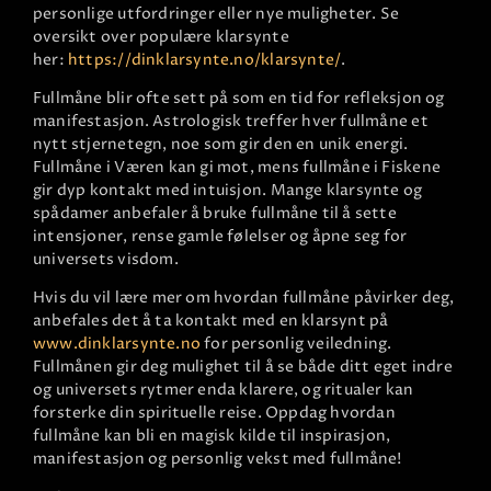
personlige utfordringer eller nye muligheter. Se
oversikt over populære klarsynte
her:
https://dinklarsynte.no/klarsynte/
.​
Fullmåne blir ofte sett på som en tid for refleksjon og
manifestasjon. Astrologisk treffer hver fullmåne et
nytt stjernetegn, noe som gir den en unik energi.
Fullmåne i Væren kan gi mot, mens fullmåne i Fiskene
gir dyp kontakt med intuisjon. Mange klarsynte og
spådamer anbefaler å bruke fullmåne til å sette
intensjoner, rense gamle følelser og åpne seg for
universets visdom.​
Hvis du vil lære mer om hvordan fullmåne påvirker deg,
anbefales det å ta kontakt med en klarsynt på
www.dinklarsynte.no
for personlig veiledning.
Fullmånen gir deg mulighet til å se både ditt eget indre
og universets rytmer enda klarere, og ritualer kan
forsterke din spirituelle reise. Oppdag hvordan
fullmåne kan bli en magisk kilde til inspirasjon,
manifestasjon og personlig vekst med fullmåne!