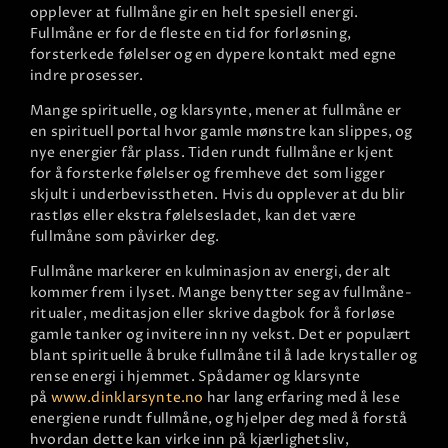
opplever at fullmåne gir en helt spesiell energi.
Fullmåne er for de fleste en tid for forløsning,
forsterkede følelser og en dypere kontakt med egne
indre prosesser.​
Mange spirituelle, og klarsynte, mener at fullmåne er
en spirituell portal hvor gamle mønstre kan slippes, og
nye energier får plass. Tiden rundt fullmåne er kjent
for å forsterke følelser og fremheve det som ligger
skjult i underbevisstheten. Hvis du opplever at du blir
rastløs eller ekstra følelsesladet, kan det være
fullmåne som påvirker deg.​
Fullmåne markerer en kulminasjon av energi, der alt
kommer frem i lyset. Mange benytter seg av fullmåne-
ritualer, meditasjon eller skrive dagbok for å forløse
gamle tanker og invitere inn ny vekst. Det er populært
blant spirituelle å bruke fullmåne til å lade krystaller og
rense energi i hjemmet. Spådamer og klarsynte
på
www.dinklarsynte.no
har lang erfaring med å lese
energiene rundt fullmåne, og hjelper deg med å forstå
hvordan dette kan virke inn på kjærlighetsliv,