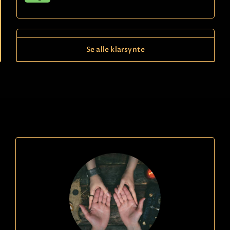
Se alle klarsynte
Ring
21490150
kode
846
Louise
Betaling
Ser med tarotkort & pendel om du vil. Jeg er åpen,
tar lett inn energier på deg og de rundt deg. Kan
hjelpe deg å se veien din for deg - sier det jeg ser!
Les mer