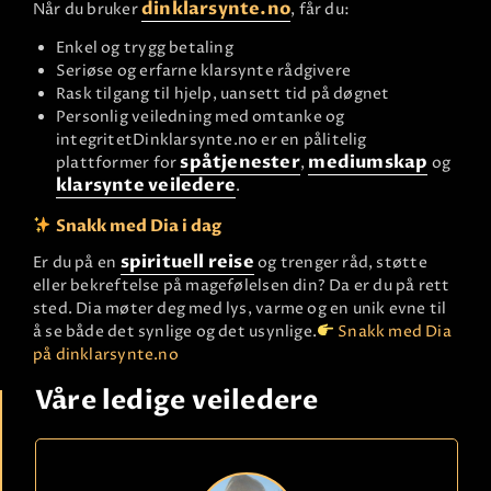
dinklarsynte.no
Når du bruker
, får du:
Enkel og trygg betaling
Seriøse og erfarne klarsynte rådgivere
Rask tilgang til hjelp, uansett tid på døgnet
Personlig veiledning med omtanke og
integritet
Dinklarsynte.no er en pålitelig
spåtjenester
mediumskap
plattformer for
,
og
klarsynte veiledere
.
Snakk med Dia i dag
spirituell reise
Er du på en
og trenger råd, støtte
eller bekreftelse på magefølelsen din? Da er du på rett
sted. Dia møter deg med lys, varme og en unik evne til
å se både det synlige og det usynlige.
Snakk med Dia
på dinklarsynte.no
Våre ledige veiledere