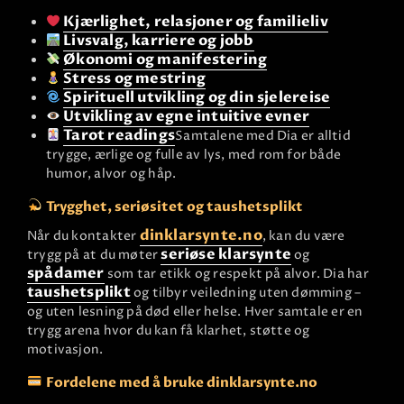
Kjærlighet, relasjoner og familieliv
Livsvalg, karriere og jobb
Økonomi og manifestering
Stress og mestring
Spirituell utvikling og din sjelereise
Utvikling av egne intuitive evner
Tarot readings
Samtalene med Dia er alltid
trygge, ærlige og fulle av lys, med rom for både
humor, alvor og håp.
Trygghet, seriøsitet og taushetsplikt
dinklarsynte.no
Når du kontakter
, kan du være
seriøse klarsynte
trygg på at du møter
og
spådamer
som tar etikk og respekt på alvor. Dia har
taushetsplikt
og tilbyr veiledning uten dømming –
og uten lesning på død eller helse. Hver samtale er en
trygg arena hvor du kan få klarhet, støtte og
motivasjon.
Fordelene med å bruke dinklarsynte.no