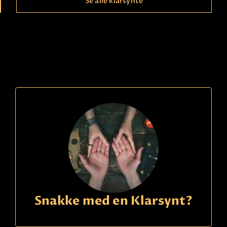
Se alle klarsynte
Ring
21490150
kode
438
Inga
Betaling
Svensk spådame som hjelper deg. Ser i kortene og
og spår deg.
Les mer
Snakke med en Klarsynt?