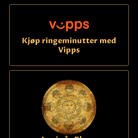
Kjøp ringeminutter med
Vipps
Ring
21490150
kode
846
Louise
Betaling
Ser med tarotkort & pendel om du vil. Jeg er åpen,
tar lett inn energier på deg og de rundt deg. Kan
hjelpe deg å se veien din for deg - sier det jeg ser!
Les mer