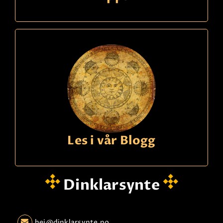
Tonja
Betaling
Voksen dame. Lang erfaring med mennesker. Er
tiden inne for klarhet og innsikt? Jeg er her for
deg.
Les mer
Les i vår Blogg
Dinklarsynte
Ring
21490150
kode
608
hei@dinklarsynte.no