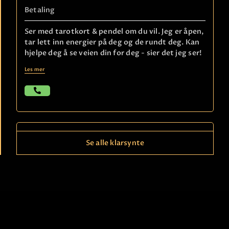
Betaling
Ser med tarotkort & pendel om du vil. Jeg er åpen,
tar lett inn energier på deg og de rundt deg. Kan
hjelpe deg å se veien din for deg - sier det jeg ser!
Les mer
Se alle klarsynte
Ring
21490150
kode
790
Anette C