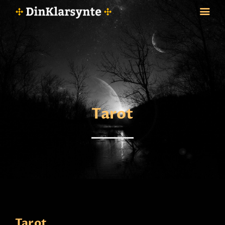
FORSIDE
ASTROLOGI
STJERNETEGN
Tarot
TAROTKORT
KLARSYNTE
BLOGG
BETALING
VIPPS
JOBBE SOM KLARSYNT
FAQ
KONTAKT OSS
Tarot