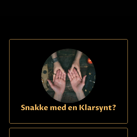
Ring
21490150
kode
846
Louise
Betaling
Ser med tarotkort & pendel om du vil. Jeg er åpen,
tar lett inn energier på deg og de rundt deg. Kan
hjelpe deg å se veien din for deg - sier det jeg ser!
Les mer
Snakke med en Klarsynt?