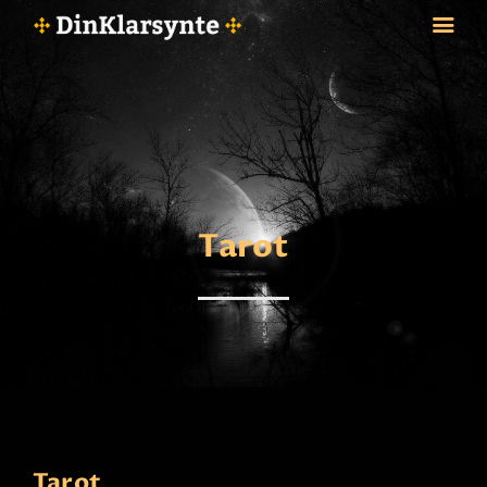
FORSIDE
ASTROLOGI
STJERNETEGN
Tarot
TAROTKORT
KLARSYNTE
BLOGG
BETALING
VIPPS
JOBBE SOM KLARSYNT
FAQ
KONTAKT OSS
Tarot