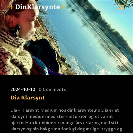
FORSIDE
ASTROLOGI
STJERNETEGN
TAROTKORT
KLARSYNTE
BLOGG
2024-10-10
0
Comments
BETALING
Dia Klarsynt
VIPPS
JOBBE SOM KLARSYNT
Dia – Klarsynt Medium hos dinklarsynte.no Dia er et
klarsynt medium med sterk intuisjon og et varmt
FAQ
hjerte. Hun kombinerer mange års erfaring med sitt
KONTAKT OSS
klarsyn og sin bakgrunn for å gi deg ærlige, trygge og