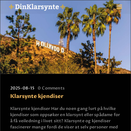
FORSIDE
ASTROLOGI
STJERNETEGN
TAROTKORT
KLARSYNTE
BLOGG
2025-08-15
0
Comments
BETALING
Klarsynte kjendiser
VIPPS
JOBBE SOM KLARSYNT
Klarsynte kjendiser Har du noen gang lurt på hvilke
kjendiser som oppsøker en klarsynt eller spådame for
FAQ
å få veiledning i livet sitt? Klarsynte og kjendiser
KONTAKT OSS
fascinerer mange fordi de viser at selv personer med