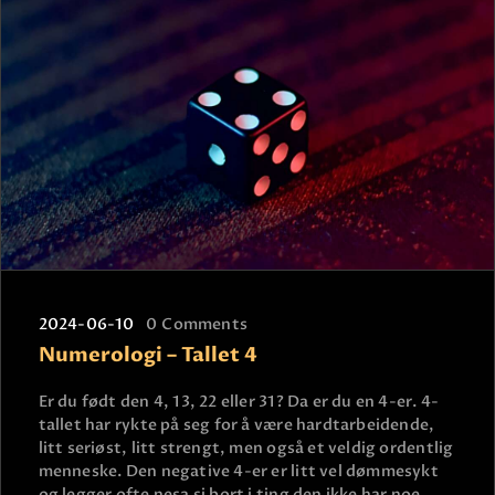
2024-06-10
0
Comments
Numerologi – Tallet 4
Er du født den 4, 13, 22 eller 31? Da er du en 4-er. 4-
tallet har rykte på seg for å være hardtarbeidende,
litt seriøst, litt strengt, men også et veldig ordentlig
menneske. Den negative 4-er er litt vel dømmesykt
og legger ofte nesa si bort i ting den ikke har noe