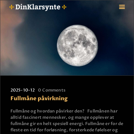
FORSIDE
ASTROLOGI
STJERNETEGN
TAROTKORT
KLARSYNTE
BLOGG
2025-10-12
0
Comments
BETALING
Fullmåne påvirkning
VIPPS
JOBBE SOM KLARSYNT
Fullmåne og hvordan påvirker den? Fullmånen har
alltid fascinert mennesker, og mange opplever at
FAQ
fullmåne gir en helt spesiell energi. Fullmåne er for de
KONTAKT OSS
fleste en tid for forløsning, forsterkede følelser og