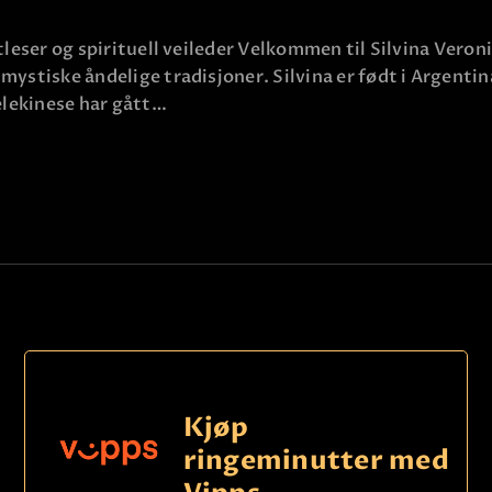
KLARSYNT
tleser og spirituell veileder Velkommen til Silvina Veroni
FAQ
mystiske åndelige tradisjoner. Silvina er født i Argenti
telekinese har gått…
KONTAKT OSS
Kjøp
ringeminutter med