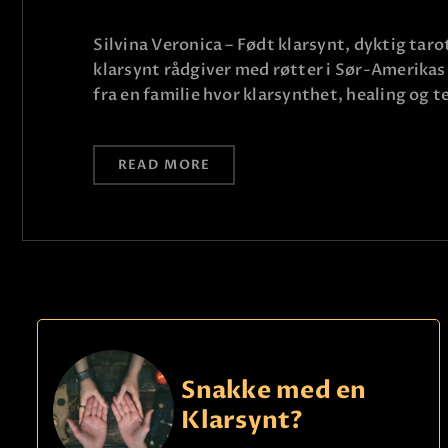
Silvina Veronica – Født klarsynt, dyktig taro
klarsynt rådgiver med røtter i Sør-Amerikas 
fra en familie hvor klarsynthet, healing og 
READ MORE
Snakke med en
Klarsynt?