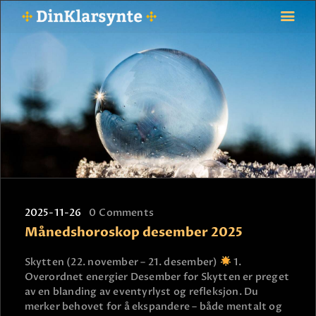
FORSIDE
ASTROLOGI
STJERNETEGN
TAROTKORT
KLARSYNTE
BLOGG
2025-11-26
0
Comments
BETALING
Månedshoroskop desember 2025
VIPPS
JOBBE SOM KLARSYNT
Skytten (22. november – 21. desember)
1.
Overordnet energier Desember for Skytten er preget
FAQ
av en blanding av eventyrlyst og refleksjon. Du
KONTAKT OSS
merker behovet for å ekspandere – både mentalt og