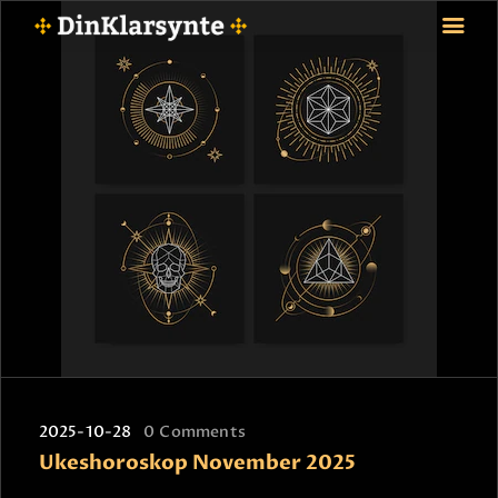
FORSIDE
ASTROLOGI
STJERNETEGN
TAROTKORT
KLARSYNTE
BLOGG
BETALING
VIPPS
JOBBE SOM KLARSYNT
2025-10-28
0
Comments
FAQ
Ukeshoroskop November 2025
KONTAKT OSS