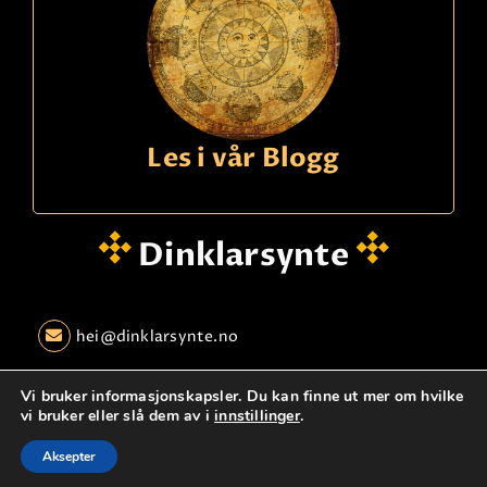
Les i vår Blogg
Dinklarsynte
hei@dinklarsynte.no
Personvern
Logg Inn
Kontakt oss
Vi bruker informasjonskapsler. Du kan finne ut mer om hvilke
vi bruker eller slå dem av i
innstillinger
.
© dinklarsynte.no
Aksepter