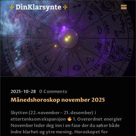
FORSIDE
ASTROLOGI
STJERNETEGN
TAROTKORT
KLARSYNTE
BLOGG
2025-10-28
0
Comments
BETALING
Månedshoroskop november 2025
VIPPS
JOBBE SOM KLARSYNT
Skytten (22. november – 21. desember) i
ettertenksom ekspansjon
1. Overordnet energier
FAQ
November leder deg inn i en fase der du søker både
KONTAKT OSS
indre klarhet og ytre mening. Horoskopet for