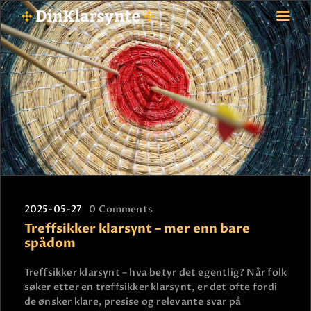
FORSIDE
ASTROLOGI
STJERNETEGN
TAROTKORT
KLARSYNTE
BLOGG
2025-05-27
0
Comments
BETALING
Treffsikker klarsynt – mer enn bare
VIPPS
spådom
JOBBE SOM KLARSYNT
Treffsikker klarsynt – hva betyr det egentlig? Når folk
FAQ
søker etter en treffsikker klarsynt, er det ofte fordi
KONTAKT OSS
de ønsker klare, presise og relevante svar på