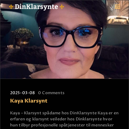
FORSIDE
ASTROLOGI
STJERNETEGN
TAROTKORT
KLARSYNTE
BLOGG
BETALING
2025-03-08
0
Comments
VIPPS
Kaya Klarsynt
JOBBE SOM KLARSYNT
Kaya – Klarsynt spådame hos DinKlarsynte Kaya er en
FAQ
erfaren og klarsynt veileder hos Dinklarsynte hvor
KONTAKT OSS
hun tilbyr profesjonelle spåtjenester til mennesker