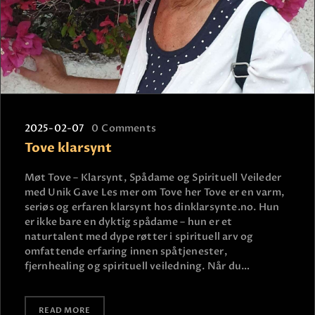
2025-02-07
0
Comments
Tove klarsynt
Møt Tove – Klarsynt, Spådame og Spirituell Veileder
med Unik Gave Les mer om Tove her Tove er en varm,
seriøs og erfaren klarsynt hos dinklarsynte.no. Hun
er ikke bare en dyktig spådame – hun er et
naturtalent med dype røtter i spirituell arv og
omfattende erfaring innen spåtjenester,
fjernhealing og spirituell veiledning. Når du…
READ MORE