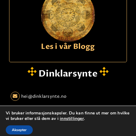
Les i vår Blogg
Dinklarsynte
hei@dinklarsynte.no
Personvern
Logg Inn
Kontakt oss
Vi bruker informasjonskapsler. Du kan finne ut mer om hvilke
vi bruker eller slå dem av i
innstillinger
.
© dinklarsynte.no
Aksepter