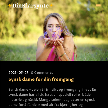
FORSIDE
ASTROLOGI
STJERNETEGN
TAROTKORT
KLARSYNTE
BLOGG
2025-05-27
0
Comments
BETALING
Synsk dame for din fremgang
VIPPS
JOBBE SOM KLARSYNT
Synsk dame – veien til innsikt og fremgang i livet En
synsk dame har alltid hatt en spesiell rolle i både
FAQ
historie og nåtid. Mange søker i dag etter en synsk
KONTAKT OSS
dame for å få hjelp med alt fra kjærlighet og