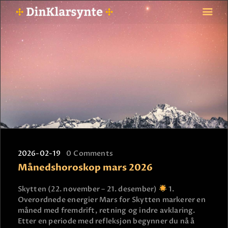
FORSIDE
ASTROLOGI
STJERNETEGN
TAROTKORT
KLARSYNTE
BLOGG
2026-02-19
0
Comments
BETALING
Månedshoroskop mars 2026
VIPPS
JOBBE SOM KLARSYNT
Skytten (22. november – 21. desember)
1.
Overordnede energier Mars for Skytten markerer en
FAQ
måned med fremdrift, retning og indre avklaring.
KONTAKT OSS
Etter en periode med refleksjon begynner du nå å