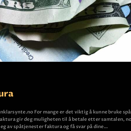
KLARSYNT
FAQ
KONTAKT OSS
ura
inklarsynte.no For mange er det viktig å kunne bruke sp
faktura gir deg muligheten til å betale etter samtalen, no
eg av spåtjenester faktura og få svar på dine…