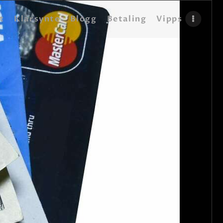
t
Klarsynte
Blogg
Betaling
Vipps