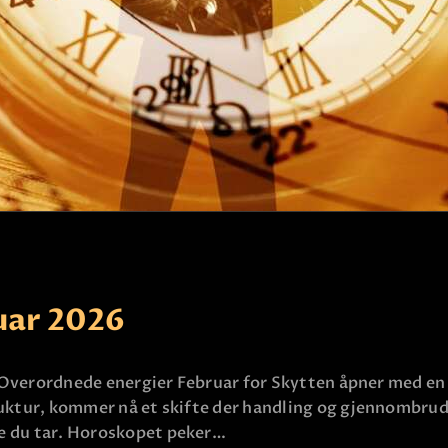
KLARSYNT
FAQ
KONTAKT OSS
uar 2026
 Overordnede energier Februar for Skytten åpner med en 
uktur, kommer nå et skifte der handling og gjennombrudd
e du tar. Horoskopet peker…