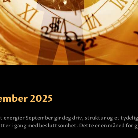
KLARSYNT
FAQ
KONTAKT OSS
ember 2025
t energier September gir deg driv, struktur og et tydel
du setter i gang med besluttsomhet. Dette er en måned fo