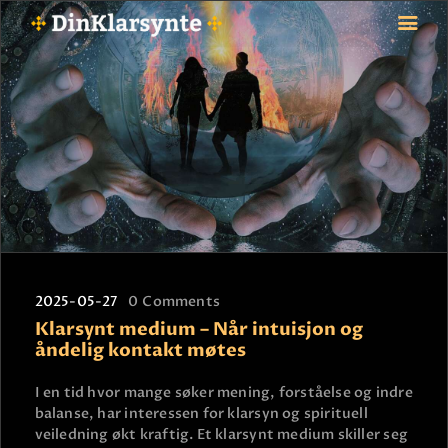
FORSIDE
ASTROLOGI
STJERNETEGN
TAROTKORT
KLARSYNTE
BLOGG
2025-05-27
0
Comments
BETALING
Klarsynt medium – Når intuisjon og
VIPPS
åndelig kontakt møtes
JOBBE SOM KLARSYNT
I en tid hvor mange søker mening, forståelse og indre
FAQ
balanse, har interessen for klarsyn og spirituell
KONTAKT OSS
veiledning økt kraftig. Et klarsynt medium skiller seg