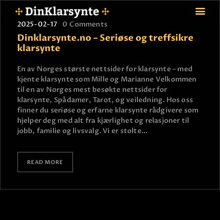
2025-02-17
0
Comments
Dinklarsynte.no – Seriøse og treffsikre
klarsynte
FORSIDE
En av Norges største nettsider for klarsynte – med
kjente klarsynte som Mille og Marianne Velkommen
ASTROLOGI
til en av Norges mest besøkte nettsider for
STJERNETEGN
klarsynte, Spådamer, Tarot, og veiledning. Hos oss
TAROTKORT
finner du seriøse og erfarne klarsynte rådgivere som
hjelper deg med alt fra kjærlighet og relasjoner til
KLARSYNTE
jobb, familie og livsvalg. Vi er stolte…
BLOGG
BETALING
READ MORE
VIPPS
JOBBE SOM KLARSYNT
FAQ
KONTAKT OSS