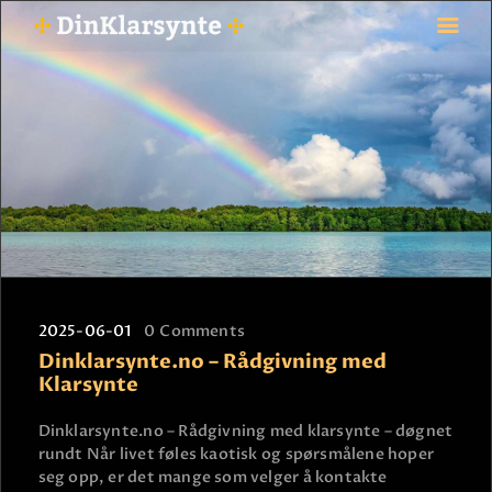
FORSIDE
ASTROLOGI
STJERNETEGN
TAROTKORT
KLARSYNTE
BLOGG
2025-06-01
0
Comments
BETALING
Dinklarsynte.no – Rådgivning med
VIPPS
Klarsynte
JOBBE SOM KLARSYNT
Dinklarsynte.no – Rådgivning med klarsynte – døgnet
FAQ
rundt Når livet føles kaotisk og spørsmålene hoper
KONTAKT OSS
seg opp, er det mange som velger å kontakte