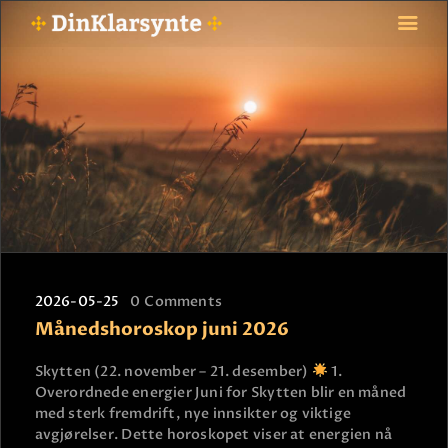
FORSIDE
ASTROLOGI
STJERNETEGN
TAROTKORT
KLARSYNTE
BLOGG
2026-05-25
0
Comments
BETALING
Månedshoroskop juni 2026
VIPPS
JOBBE SOM KLARSYNT
Skytten (22. november – 21. desember)
1.
Overordnede energier Juni for Skytten blir en måned
FAQ
med sterk fremdrift, nye innsikter og viktige
KONTAKT OSS
avgjørelser. Dette horoskopet viser at energien nå