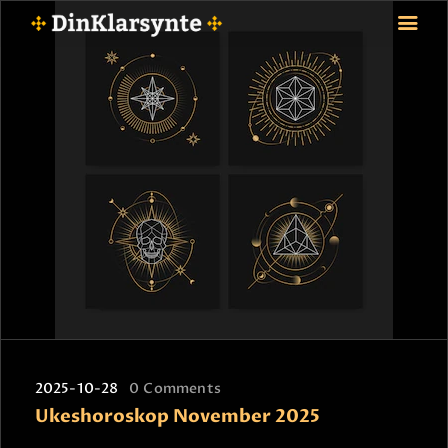
FORSIDE
ASTROLOGI
STJERNETEGN
TAROTKORT
KLARSYNTE
BLOGG
BETALING
VIPPS
JOBBE SOM KLARSYNT
2025-10-28
0
Comments
FAQ
Ukeshoroskop November 2025
KONTAKT OSS