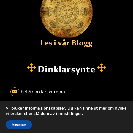
Les i vår Blogg
Dinklarsynte
hei@dinklarsynte.no
Personvern
Logg Inn
Kontakt oss
Vi bruker informasjonskapsler. Du kan finne ut mer om hvilke
vi bruker eller slå dem av i
innstillinger
.
© dinklarsynte.no
Aksepter