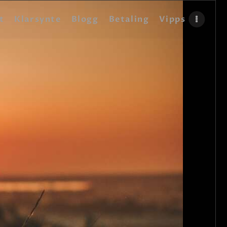
t
Klarsynte
Blogg
Betaling
Vipps