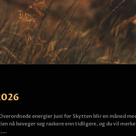
KLARSYNT
FAQ
KONTAKT OSS
2026
 Overordnede energier Juni for Skytten blir en måned med
ien nå beveger seg raskere enn tidligere, og du vil merke
t,…