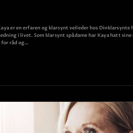
a er en erfaren og klarsynt veileder hos Dinklarsynte hv
ledning i livet. Som klarsynt spådame har Kaya hatt sin
 for råd og…