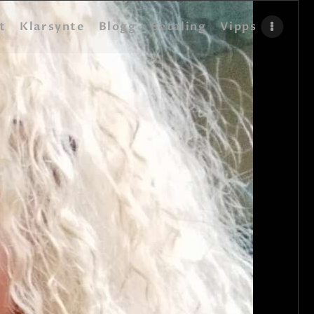
t
Klarsynte
Blogg
Betaling
Vipps