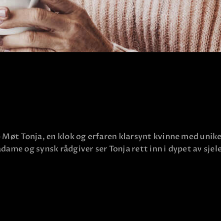
o Møt Tonja, en klok og erfaren klarsynt kvinne med unik
dame og synsk rådgiver ser Tonja rett inn i dypet av sjel