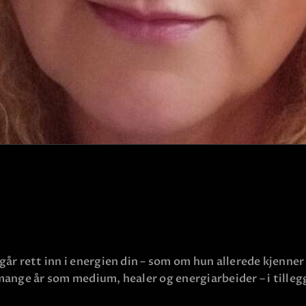
KLARSYNT
FAQ
KONTAKT OSS
r rett inn i energien din – som om hun allerede kjenner h
ange år som medium, healer og energiarbeider – i tillegg