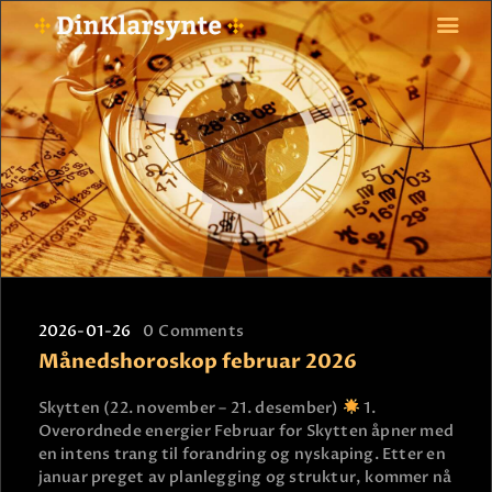
FORSIDE
ASTROLOGI
STJERNETEGN
TAROTKORT
KLARSYNTE
BLOGG
2026-01-26
0
Comments
BETALING
Månedshoroskop februar 2026
VIPPS
JOBBE SOM KLARSYNT
Skytten (22. november – 21. desember)
1.
Overordnede energier Februar for Skytten åpner med
FAQ
en intens trang til forandring og nyskaping. Etter en
KONTAKT OSS
januar preget av planlegging og struktur, kommer nå