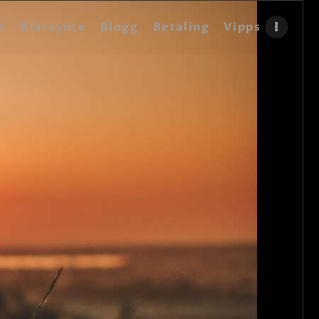
t
Klarsynte
Blogg
Betaling
Vipps