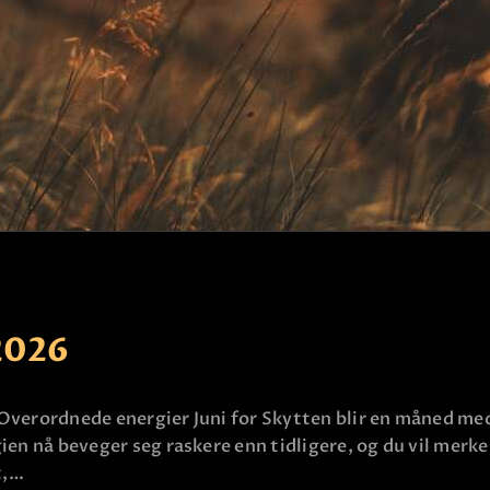
KLARSYNT
FAQ
KONTAKT OSS
2026
 Overordnede energier Juni for Skytten blir en måned med
ien nå beveger seg raskere enn tidligere, og du vil merke
t,…