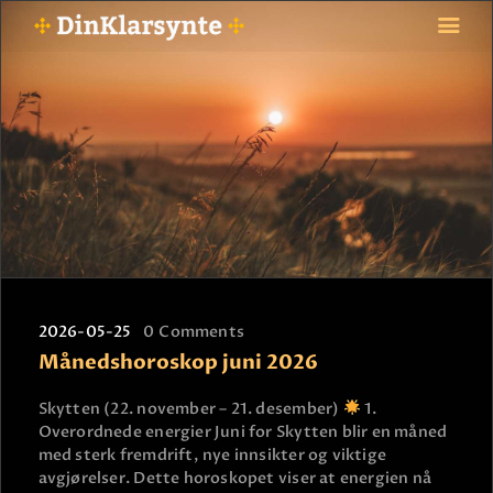
FORSIDE
ASTROLOGI
STJERNETEGN
TAROTKORT
KLARSYNTE
BLOGG
2026-05-25
0
Comments
BETALING
Månedshoroskop juni 2026
VIPPS
JOBBE SOM KLARSYNT
Skytten (22. november – 21. desember)
1.
Overordnede energier Juni for Skytten blir en måned
FAQ
med sterk fremdrift, nye innsikter og viktige
KONTAKT OSS
avgjørelser. Dette horoskopet viser at energien nå