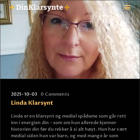
FORSIDE
ASTROLOGI
STJERNETEGN
TAROTKORT
KLARSYNTE
BLOGG
2025-10-03
0
Comments
BETALING
Linda Klarsynt
VIPPS
JOBBE SOM KLARSYNT
Linda er en klarsynt og medial spådame som går rett
inn i energien din – som om hun allerede kjenner
FAQ
historien din før du rekker å si alt høyt. Hun har vært
KONTAKT OSS
medial siden hun var barn, og med mange år som