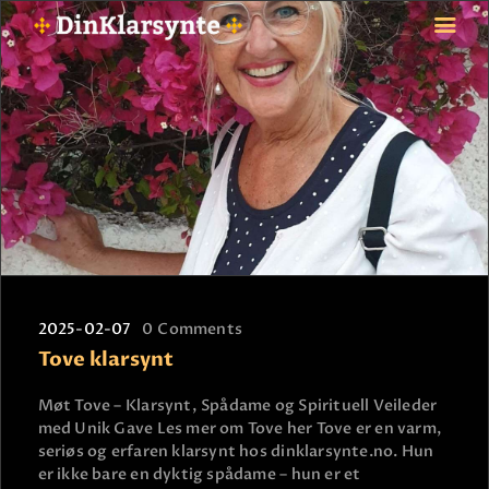
FORSIDE
ASTROLOGI
STJERNETEGN
TAROTKORT
KLARSYNTE
BLOGG
2025-02-07
0
Comments
BETALING
Tove klarsynt
VIPPS
JOBBE SOM KLARSYNT
Møt Tove – Klarsynt, Spådame og Spirituell Veileder
med Unik Gave Les mer om Tove her Tove er en varm,
FAQ
seriøs og erfaren klarsynt hos dinklarsynte.no. Hun
KONTAKT OSS
er ikke bare en dyktig spådame – hun er et