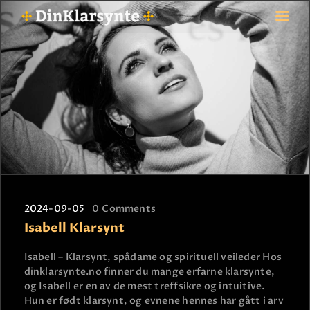
FORSIDE
ASTROLOGI
STJERNETEGN
TAROTKORT
KLARSYNTE
BLOGG
2024-09-05
0
Comments
BETALING
Isabell Klarsynt
VIPPS
JOBBE SOM KLARSYNT
Isabell – Klarsynt, spådame og spirituell veileder Hos
dinklarsynte.no finner du mange erfarne klarsynte,
FAQ
og Isabell er en av de mest treffsikre og intuitive.
KONTAKT OSS
Hun er født klarsynt, og evnene hennes har gått i arv