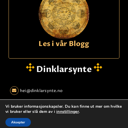
Les i vår Blogg
Dinklarsynte
hei@dinklarsynte.no
Personvern
Logg Inn
Kontakt oss
Vi bruker informasjonskapsler. Du kan finne ut mer om hvilke
vi bruker eller slå dem av i
innstillinger
.
© dinklarsynte.no
Aksepter