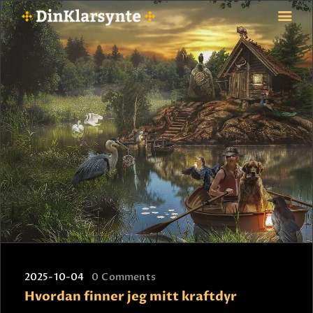
FORSIDE
ASTROLOGI
STJERNETEGN
TAROTKORT
KLARSYNTE
BLOGG
BETALING
VIPPS
JOBBE SOM KLARSYNT
2025-10-04
0
Comments
FAQ
Hvordan finner jeg mitt kraftdyr
KONTAKT OSS