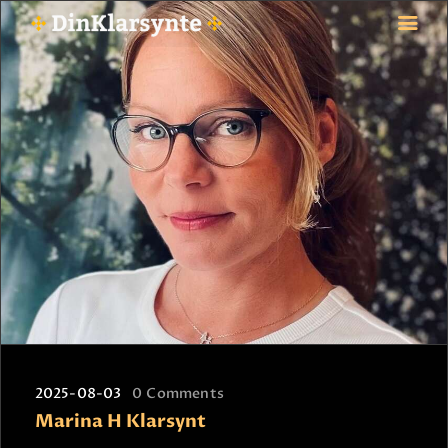
FORSIDE
ASTROLOGI
STJERNETEGN
TAROTKORT
KLARSYNTE
BLOGG
BETALING
VIPPS
JOBBE SOM KLARSYNT
2025-08-03
0
Comments
FAQ
Marina H Klarsynt
KONTAKT OSS