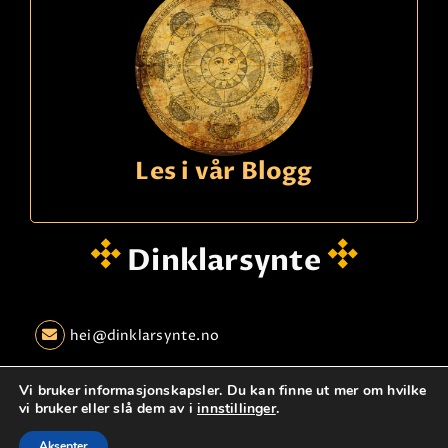
Les i vår Blogg
Dinklarsynte
hei@dinklarsynte.no
Personvern
Logg Inn
Kontakt oss
Vi bruker informasjonskapsler. Du kan finne ut mer om hvilke
vi bruker eller slå dem av i
innstillinger
.
© dinklarsynte.no
Aksepter