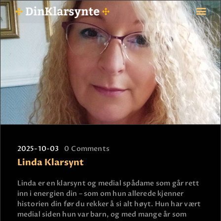
FORSIDE
ASTROLOGI
STJERNETEGN
TAROTKORT
KLARSYNTE
BLOGG
2025-10-03
0
Comments
BETALING
Linda Klarsynt
VIPPS
JOBBE SOM KLARSYNT
Linda er en klarsynt og medial spådame som går rett
inn i energien din – som om hun allerede kjenner
FAQ
historien din før du rekker å si alt høyt. Hun har vært
KONTAKT OSS
medial siden hun var barn, og med mange år som