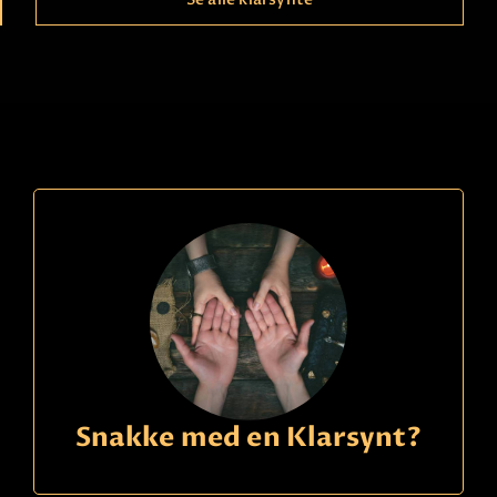
Ring
21490150
kode
282
Silvina Veronica
Betaling
Treffsikre lesinger i fortid, nåtid & fremtid! Født
klarsynt & erfaren dyktig tarotleser. Sterke unike
evner fra Sør-Amerikanske forfedre. Snakker
flytende norsk & spansk
Les mer
Snakke med en Klarsynt?