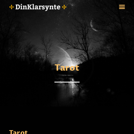
FORSIDE
ASTROLOGI
STJERNETEGN
Tarot
TAROTKORT
KLARSYNTE
BLOGG
BETALING
VIPPS
JOBBE SOM KLARSYNT
FAQ
KONTAKT OSS
Tarot