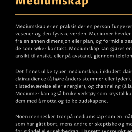
Mediumskap
Mediumskap er en praksis der en person fungere
vesener og den fysiske verden. Mediumer hevder
fra en annen dimensjon eller plan, og formidle bes
de som søker kontakt. Mediumskap kan gjøres ent
ansikt til ansikt, eller på avstand, gjennom telefo
Det finnes ulike typer mediumskap, inkludert clair
clairaudience (å høre ånders stemmer eller lyder),
tilstedeværelse eller energier), og channeling (
Mediumer kan også bruke verktøy som krystallkuler
dem med å motta og tolke budskapene.
Noen mennesker tror på mediumskap som en måte å
som har gått bort, mens andre er skeptiske og 
for svindel eller selvbedrag. Uansett synspunkt 