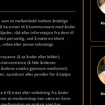
r som et mellomledd mellom åndelige
Ri
 å ha evnen til å kommunisere med ånder
kjeder, råd eller informasjon fra dem til
en personlig, ved å møte en klient
n, video eller annen teknologi.
voyance (å se ånder eller bilder),
 clairsentience (å føle åndenes
å la åndene snakke gjennom mediumet).
, tarotkort eller pendler for å hjelpe
 få trøst eller veiledning fra ånder
Ri
mener at mediumskap kan være en form
er mediumskap en praksis som har