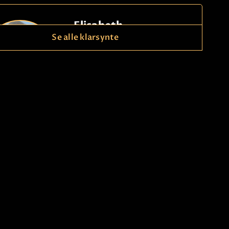
Elisabeth
Se alle klarsynte
Betaling
Begavet treffsikker klarsynt -
fornøyde kunder. Svensktalende.
Få hjelp med nåtiden & hva som
kommer for deg i fremtiden!
ng
21490150
Spør meg gjerne om kjærlighet,
jobb, økonomi, relasjoner.
kode
276
Les mer
Silvina Veronica