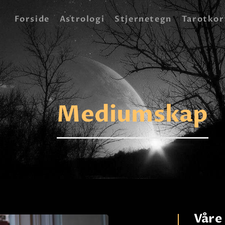
FORSIDE
Forside
Astrologi
Stjernetegn
Tarotkor
ASTROLOGI
STJERNETEGN
TAROTKORT
Mediumskap
KLARSYNTE
BLOGG
BETALING
VIPPS
JOBBE SOM
Våre 