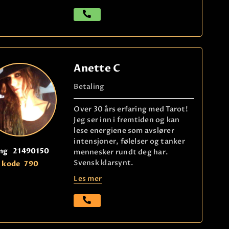
Anette C
Betaling
Over 30 års erfaring med Tarot!
Jeg ser inn i fremtiden og kan
lese energiene som avslører
intensjoner, følelser og tanker
ng
21490150
mennesker rundt deg har.
Svensk klarsynt.
kode
790
Les mer