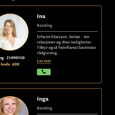
Ina
Betaling
Erfaren Klarsynt. Seriøs - Ser
relasjoner og dine muligheter.
Tilbyr også Twinflame/Soulmate
rådgivning.
ng
21490150
Les mer
kode
608
Inga
Betaling