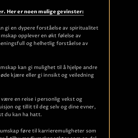
r. Her er noen mulige gevinster:
 gi en dypere forståelse av spiritualitet
mskap opplever en økt følelse av
eningsfull og helhetlig forståelse av
umskap kan gi mulighet til å hjelpe andre
de kjære eller gi innsikt og veiledning
være en reise i personlig vekst og
Ri
sjon og tillit til deg selv og dine evner,
kt du kan ha hatt.
umskap føre til karrieremuligheter som