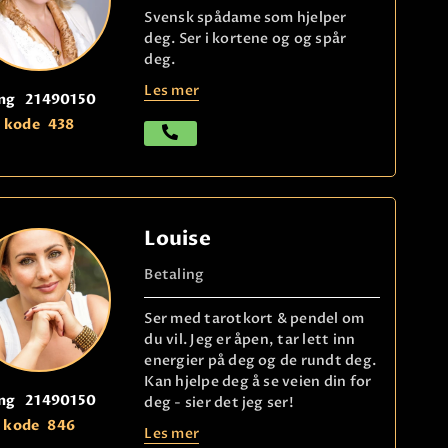
Svensk spådame som hjelper
deg. Ser i kortene og og spår
deg.
Les mer
ng
21490150
kode
438
Louise
Betaling
Ser med tarotkort & pendel om
du vil. Jeg er åpen, tar lett inn
energier på deg og de rundt deg.
Kan hjelpe deg å se veien din for
ng
21490150
deg - sier det jeg ser!
kode
846
Les mer