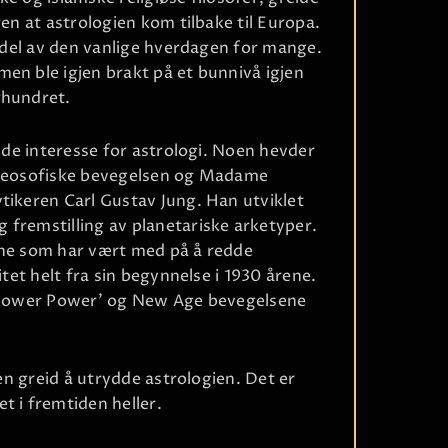
ren at astrologien kom tilbake til Europa.
n del av den vanlige hverdagen for mange.
en ble igjen brakt på et bunnivå igjen
rhundret.
ende interesse for astrologi. Noen hevder
Ri
n teosofiske bevegelsen og Madame
tikeren Carl Gustav Jung. Han utviklet
 fremstilling av planetariske arketyper.
ene som har vært med på å redde
itet helt fra sin begynnelse i 1930 årene.
e Flower Power’ og New Age bevegelsene
gen greid å utrydde astrologien. Det er
t i fremtiden heller.