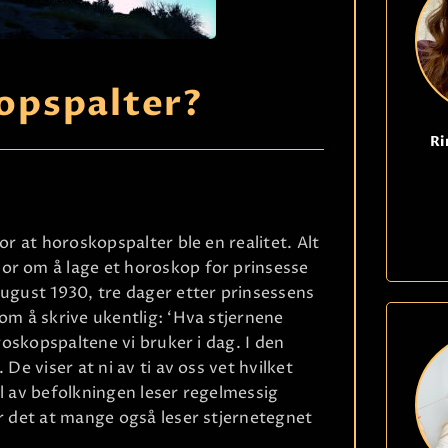
opspalter?
Ri
or at horoskopspalter ble en realitet. Alt
or om å lage et horoskop for prinsesse
august 1930, tre dager etter prinsessens
om å skrive ukentlig: ‘Hva stjernene
oroskopspaltene vi bruker i dag. I den
De viser at ni av ti av oss vet hvilket
el av befolkningen leser regelmessig
er det at mange også leser stjernetegnet