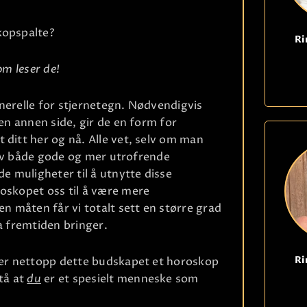
kopspalte?
Ri
om leser de!
nerelle for stjernetegn. Nødvendigvis
den annen side, gir de en form for
 ditt her og nå. Alle vet, selv om man
r av både gode og mer utrofrende
de muligheter til å utnytte disse
roskopet oss til å være mere
 måten får vi totalt sett en større grad
a fremtiden bringer.
Ri
t er nettopp dette budskapet et horoskop
tå at
du
er et spesielt menneske som