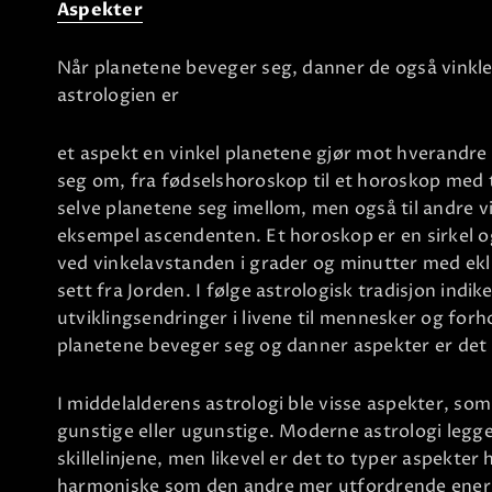
Aspekter
Når planetene beveger seg, danner de også vinkler 
astrologien er
et aspekt en vinkel planetene gjør mot hverandre
seg om, fra fødselshoroskop til et horoskop med t
selve planetene seg imellom, men også til andre v
eksempel ascendenten. Et horoskop er en sirkel o
ved vinkelavstanden i grader og minutter med ekl
sett fra Jorden. I følge astrologisk tradisjon ind
utviklingsendringer i livene til mennesker og forho
planetene beveger seg og danner aspekter er det 
I middelalderens astrologi ble visse aspekter, so
gunstige eller ugunstige. Moderne astrologi legger
skillelinjene, men likevel er det to typer aspekte
harmoniske som den andre mer utfordrende ener