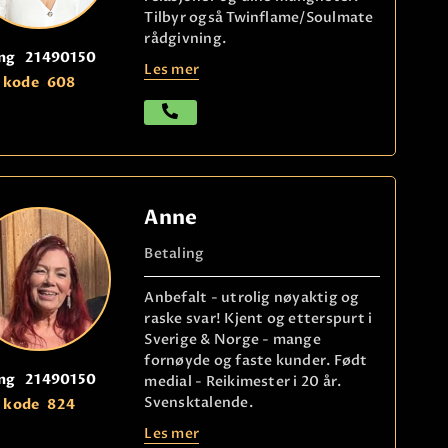
Tilbyr også Twinflame/Soulmate
rådgivning.
ng
21490150
Les mer
kode
608
Anne
Betaling
Anbefalt - utrolig nøyaktig og
raske svar! Kjent og etterspurt i
Sverige & Norge - mange
fornøyde og faste kunder. Født
ng
21490150
medial - Reikimester i 20 år.
Svensktalende.
kode
824
Les mer