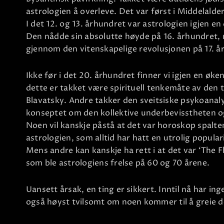
astrologien å overleve. Det var først i Middelalde
I det 12. og 13. århundret var astrologien igjen e
Den nådde sin absolutte høyde på 16. århundret, m
gjennom den vitenskapelige revolusjonen på 17. å
Ikke før i det 20. århundret finner vi igjen en øk
dette er takket være spirituell tenkemåte av de
Blavatsky. Andre takker den sveitsiske psykoanaly
konseptet om den kollektive underbevisstheten og
Noen vil kanskje påstå at det var horoskop spalt
astrologien, som alltid har hatt en utrolig popular
Mens andre kan kanskje ha rett i at det var ‘Th
som ble astrologiens frelse på 60 og 70 årene.
Uansett årsak, en ting er sikkert. Inntil nå har in
også høyst tvilsomt om noen kommer til å greie de