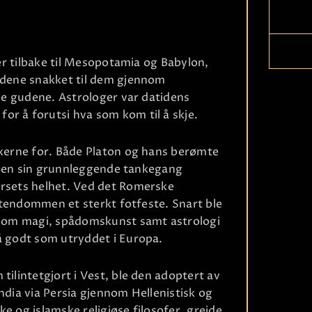
ter tilbake til Mesopotamia og Babylon,
gudene snakket til dem gjennom
lve gudene. Astrologer var datidens
or å forutsi hva som kom til å skje.
ekerne for. Både Platon og hans berømte
logien sin grunnleggende tankegang
ersets helhet. Ved det Romerske
ristendommen et sterkt fotfeste. Snart ble
Ri
r som magi, spådomskunst samt astrologi
å godt som utryddet i Europa.
tilintetgjort i Vest, ble den adoptert av
ndia via Persia gjennom Hellenistisk og
e og islamske religiøse filosofer, greide