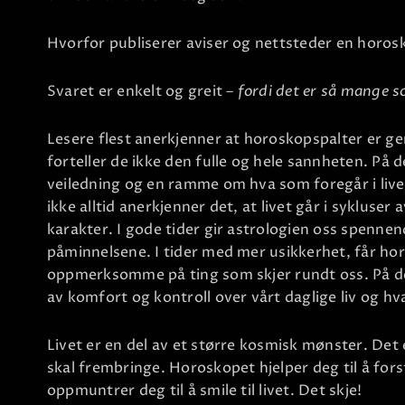
Hvorfor publiserer aviser og nettsteder en horos
Svaret er enkelt og greit
– fordi det er så mange s
Lesere flest anerkjenner at horoskopspalter er ge
forteller de ikke den fulle og hele sannheten. På 
veiledning og en ramme om hva som foregår i livet
ikke alltid anerkjenner det, at livet går i sykluse
karakter. I gode tider gir astrologien oss spennen
påminnelsene. I tider med mer usikkerhet, får ho
oppmerksomme på ting som skjer rundt oss. På den
av komfort og kontroll over vårt daglige liv og hv
Livet er en del av et større kosmisk mønster. De
skal frembringe. Horoskopet hjelper deg til å fors
oppmuntrer deg til å smile til livet. Det skje!