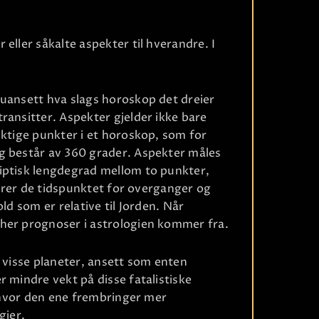
eller såkalte aspekter til hverandre. I
Ri
 uansett hva slags horoskop det dreier
ransitter. Aspekter gjelder ikke bare
iktige punkter i et horoskop, som for
g består av 360 grader. Aspekter måles
iptisk lengdegrad mellom to punkter,
ikerer de tidspunktet for overganger og
ld som er relative til Jorden. Når
her prognoser i astrologien kommer fra.
m visse planeter, ansett som enten
 mindre vekt på disse fatalistiske
r hvor den ene frembringer mer
gier.