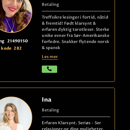
Betaling
Treffsikre lesinger i fortid, nåtid
& fremtid! Født klarsynt &
erfaren dyktig tarotleser. Sterke
unike evner fra Sør-Amerikanske
ng
21490150
forfedre. Snakker flytende norsk
& spansk
kode
282
Les mer
Ina
Betaling
Erfaren Klarsynt. Seriøs - Ser
relasjoner og dine muligheter.