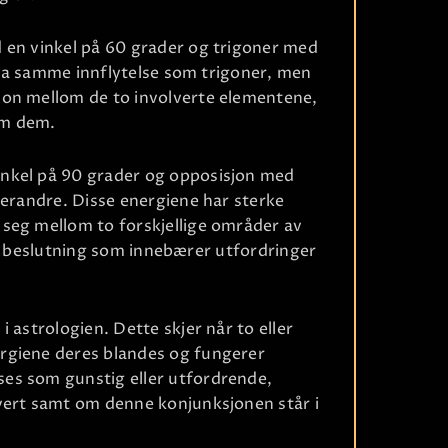
Ri
 en vinkel på 60 grader og trigoner med
å ha samme innflytelse som trigoner, men
jon mellom de to involverte elementene,
om dem.
nkel på 90 grader og opposisjon med
verandre. Disse energiene har sterke
seg mellom to forskjellige områder av
ktig beslutning som innebærer utfordringer
Ri
 astrologien. Dette skjer når to eller
rgiene deres blandes og fungerer
es som gunstig eller utfordrende,
vert samt om denne konjunksjonen står i