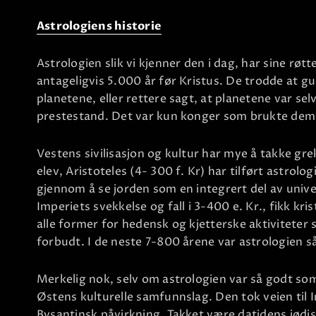
Astrologiens historie
Astrologien slik vi kjenner den i dag, har sine røt
antageligvis 5.000 år før Kristus. De trodde at 
planetene, eller rettere sagt, at planetene var se
prestestand. Det var kun konger som brukte dem f
Vestens sivilisasjon og kultur har mye å takke gr
elev, Aristoteles (4- 300 f. Kr) har tilført astro
gjennom å se jorden som en integrert del av univ
Imperiets svekkelse og fall i 3-400 e. Kr., fikk k
alle former for hedensk og kjetterske aktivitete
forbudt. I de neste 7-800 årene var astrologien s
Merkelig nok, selv om astrologien var så godt som 
Østens kulturelle samfunnslag. Den tok veien til I
Bysantinsk påvirkning. Takket være datidens jødisk